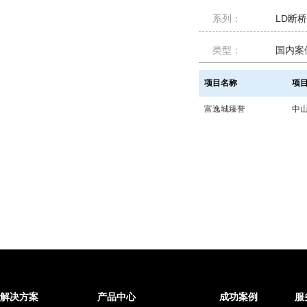
系列：
LD断
类型：
国内案
项目名称
项
富逸城臻誉
中
解决方案
产品中心
成功案例
服