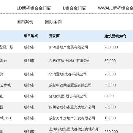
：
LD断桥铝合金门窗
L铝合金门窗
WWALL断桥铝合
：
国内案例
国际案例
2
称
项目地点
开发商
建筑面积
(m
)
球贸易广场
成都市
新鸿基地产发展有限公司
200,000
色海蓉
成都市
万科(重庆)房地产有限公司
50,000
悦湾
成都市
华润置地(成都)有限公司
20,000
岛艺术城
成都市
成都中铁同基置业有限公司
30,000
香山
成都市
复地(集团)股份有限公司
8,000
锦园
成都市
四川省成都市蓝光房地产公司
20,000
城C6-1
成都市
成都万华房地产开发有限公司
10,000
上海绿地集团成都锦江房地产开
天府
成都市
280,000