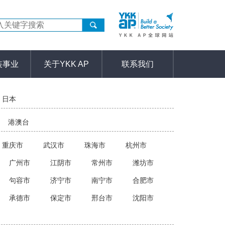
装事业
关于YKK AP
联系我们
日本
港澳台
重庆市
武汉市
珠海市
杭州市
广州市
江阴市
常州市
潍坊市
句容市
济宁市
南宁市
合肥市
承德市
保定市
邢台市
沈阳市