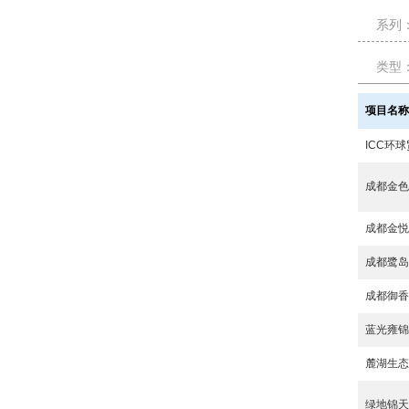
系列
类型
项目名
ICC环
成都金
成都金
成都鹭
成都御
蓝光雍
麓湖生态
绿地锦