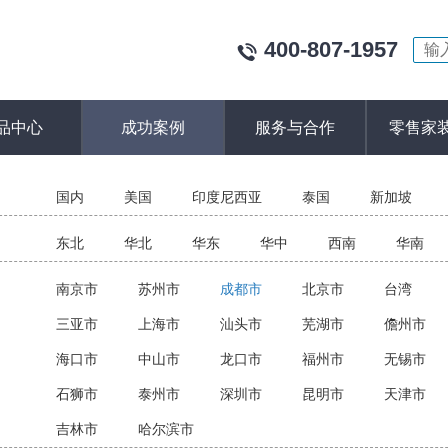
400-807-1957
品中心
成功案例
服务与合作
零售家
：
国内
美国
印度尼西亚
泰国
新加坡
：
东北
华北
华东
华中
西南
华南
：
南京市
苏州市
成都市
北京市
台湾
三亚市
上海市
汕头市
芜湖市
儋州市
海口市
中山市
龙口市
福州市
无锡市
石狮市
泰州市
深圳市
昆明市
天津市
吉林市
哈尔滨市