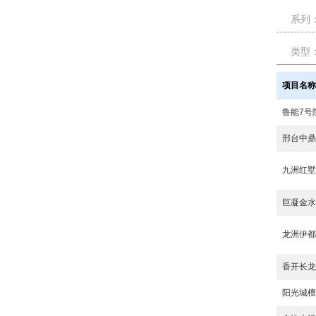
系列
类型
项目名
鲁能7号
邢台中
九洲红
巨凝金
龙洲伊
香开长
阳光城