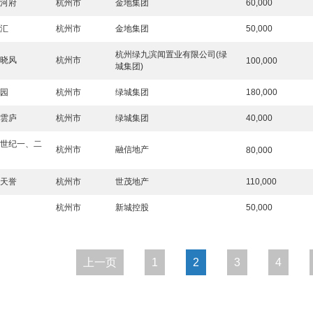
运河府
杭州市
金地集团
60,000
峯汇
杭州市
金地集团
50,000
杭州绿九滨闻置业有限公司(绿
岸晓风
杭州市
100,000
城集团)
香园
杭州市
绿城集团
180,000
溪雲庐
杭州市
绿城集团
40,000
州世纪一、二
杭州市
融信地产
80,000
塘天誉
杭州市
世茂地产
110,000
隽
杭州市
新城控股
50,000
上一页
1
2
3
4