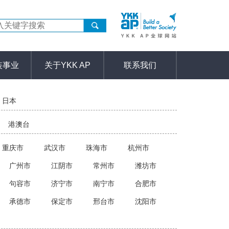
装事业
关于YKK AP
联系我们
日本
港澳台
重庆市
武汉市
珠海市
杭州市
广州市
江阴市
常州市
潍坊市
句容市
济宁市
南宁市
合肥市
承德市
保定市
邢台市
沈阳市