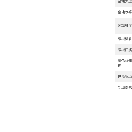
金地大
金地玖
绿城柳
绿城留
绿城西
融信杭
期
世茂钱
新城璟