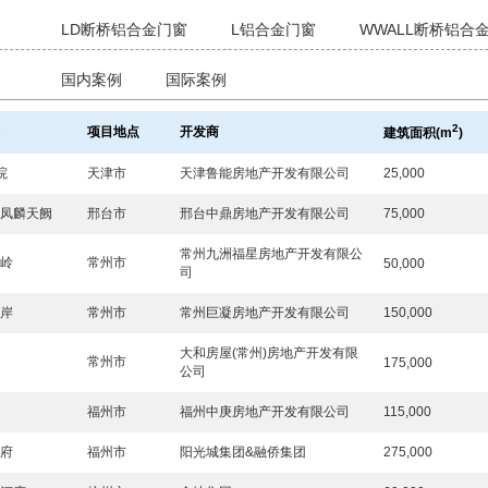
：
LD断桥铝合金门窗
L铝合金门窗
WWALL断桥铝合
：
国内案例
国际案例
2
称
项目地点
开发商
建筑面积
(m
)
院
天津市
天津鲁能房地产开发有限公司
25,000
鼎凤麟天阙
邢台市
邢台中鼎房地产开发有限公司
75,000
常州九洲福星房地产开发有限公
墅岭
常州市
50,000
司
水岸
常州市
常州巨凝房地产开发有限公司
150,000
大和房屋(常州)房地产开发有限
都
常州市
175,000
公司
龙
福州市
福州中庚房地产开发有限公司
115,000
檀府
福州市
阳光城集团&融侨集团
275,000