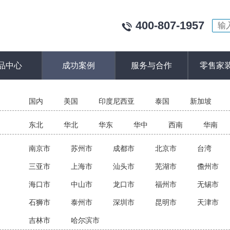
400-807-1957
品中心
成功案例
服务与合作
零售家
：
国内
美国
印度尼西亚
泰国
新加坡
：
东北
华北
华东
华中
西南
华南
：
南京市
苏州市
成都市
北京市
台湾
三亚市
上海市
汕头市
芜湖市
儋州市
海口市
中山市
龙口市
福州市
无锡市
石狮市
泰州市
深圳市
昆明市
天津市
吉林市
哈尔滨市