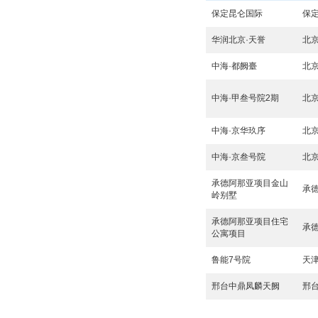
保定昆仑国际
保
华润北京·天誉
北
中海·都阙臺
北
中海·甲叁号院2期
北
中海·京华玖序
北
中海·京叁号院
北
承德阿那亚项目金山
承
岭别墅
承德阿那亚项目住宅
承
公寓项目
鲁能7号院
天
邢台中鼎凤麟天阙
邢