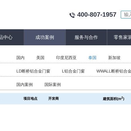
400-807-1957
品中心
成功案例
服务与合作
零售家
：
国内
美国
印度尼西亚
泰国
新加坡
：
LD断桥铝合金门窗
L铝合金门窗
WWALL断桥铝合
：
国内案例
国际案例
2
称
项目地点
开发商
建筑面积
(m
)