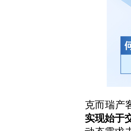
克而瑞产
实现始于