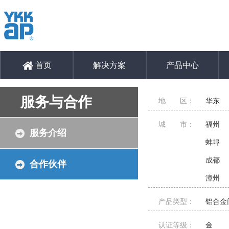
首页
解决方案
产品中心
服务与合作
地 区：
华东
城 市：
福州
服务介绍
蚌埠
成都
合作伙伴
漳州
产品类型：
铝合金
认证等级：
金