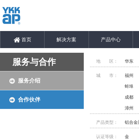
首页
解决方案
产品中心
服务与合作
地 区：
华东
城 市：
福州
服务介绍
蚌埠
成都
合作伙伴
漳州
产品类型：
铝合金
认证等级：
金