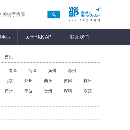
装事业
关于YKK AP
联系我们
西北
青岛
菏泽
扬州
滁州
北京
郑州
商丘
黄冈
杭州
衢州
宁波
台州
深圳
东莞