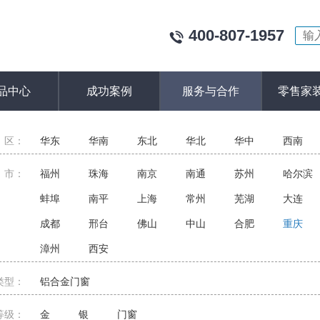
400-807-1957
品中心
成功案例
服务与合作
零售家
区：
华东
华南
东北
华北
华中
西南
市：
福州
珠海
南京
南通
苏州
哈尔滨
蚌埠
南平
上海
常州
芜湖
大连
成都
邢台
佛山
中山
合肥
重庆
漳州
西安
类型：
铝合金门窗
等级：
金
银
门窗