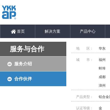
首页
解决方案
产品中心
服务与合作
地 区：
华东
城 市：
福州
服务介绍
蚌埠
成都
合作伙伴
漳州
产品类型：
铝合金
认证等级：
金